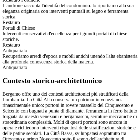
L'androne racconta l'identità del condominio: lo riportiamo alla sua
eleganza originaria con interventi puntuali su legno e ferramenta
storica.
Restauro
Portali di Chiese
Interventi conservativi d'eccellenza per i grandi portali di chiese
storiche.
Restauro
Antiquariato
Recuperiamo arredi d'epoca e mobili antichi unendo l'alta ebanisteria
alla profonda conoscenza storica della materia.
Antiquariato
Contesto storico-architettonico
Bergamo offre uno dei contesti architettonici più stratificati della
Lombardia. La Città Alta conserva un patrimonio veneziano-
rinascimentale unico: portoni in rovere massello del Cinquecento e
Seicento con bugnati a punta di diamante, ferramenta in ferro battuto
forgiata da maestri veneziani e bergamaschi, serrature meccaniche di
straordinaria complessità. Molti di questi portoni sono ancora in
opera e richiedono interventi rispettosi delle stratificazioni storiche e
delle patine secolari. La Città Bassa, sviluppatasi soprattutto tra
Ottocento e primo Novecento sotto il segno dell'architettura di